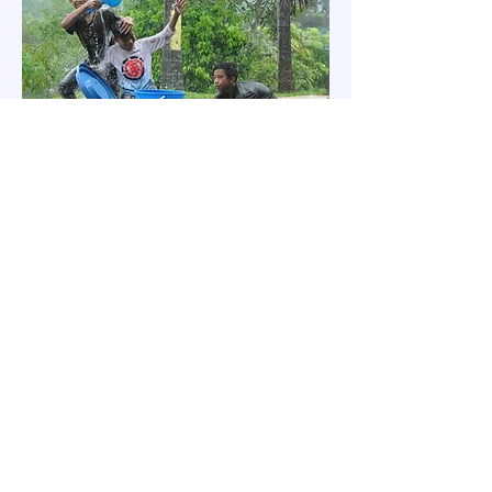
Neem gerust contact met ons
op als je vragen hebt. Gebruik
hiervoor de onderstaande
contactmethode.
CONTACT