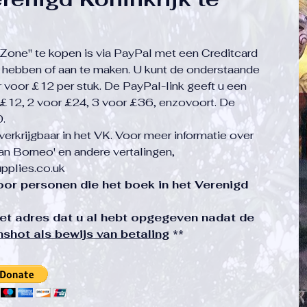
Zone" te kopen is via PayPal met een Creditcard
 hebben of aan te maken. U kunt de onderstaande
r voor £12 per stuk. De PayPal-link geeft u een
t £12, 2 voor £24, 3 voor £36, enzovoort. De
.
rkrijgbaar in het VK. Voor meer informatie over
an Borneo' en andere vertalingen,
plies.co.uk
oor personen die het boek in het Verenigd
t adres dat u al hebt opgegeven nadat de
shot als bewijs van betaling
**