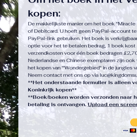
kopen:
De makkelijkste manier om het boek "Miracle 
of Debitcard. U hoeft geen PayPal-account te
PayPal-link gebruiken. Het boek is verkrijgbaa
optie voor het te betalen bedrag, 1 boek kos
verzendkosten voor één boek bedragen £2,70
Nederlandse en Chinese exemplaren zijn ook ve
het kopen van '"Wondergebied" in de jungles v
Neem contact met ons op via
luc@kingdomsup
**Het onderstaande formulier is alleen v
Koninkrijk kopen**
**Boek/boeken worden verzonden naar he
betaling is ontvangen.
Upload een screen