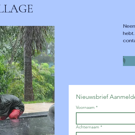
ILLAGE
Neem
hebt
cont
Nieuwsbrief Aanmeld
Voornaam
*
Achternaam
*