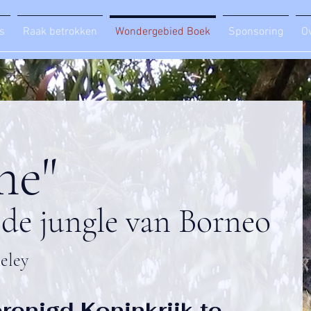
s
Raak betrokken
Wondergebied Boek
Sponsoring
O
ne"
de jungle van Borneo
eley
renigd Koninkrijk te