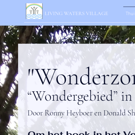
LIVING WATERS VILLAGE
Thui
"Wonderzo
“Wondergebied” in 
Door Ronny Heyboer en Donald Sh
Om het boek in het Ve