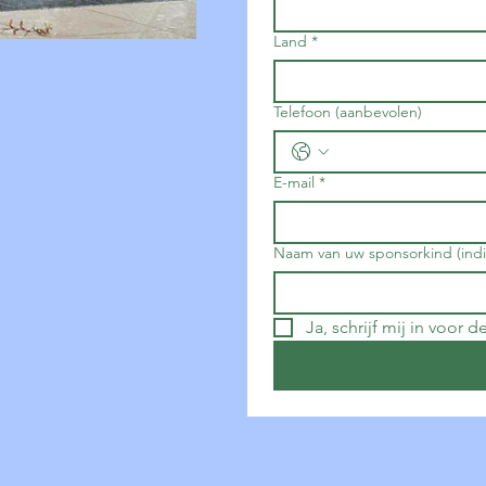
Land
*
Telefoon (aanbevolen)
E-mail
*
Naam van uw sponsorkind (indi
Ja, schrijf mij in voor 