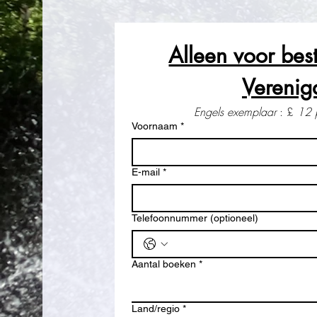
Alleen voor best
Verenigd
Engels exemplaar
 : £ 
12 
Voornaam
*
E-mail
*
Telefoonnummer (optioneel)
Aantal boeken
*
Meerregelig adres
Land/regio
*