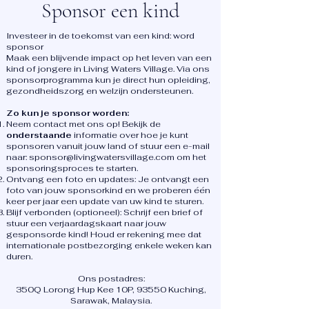
Sponsor een kind
Investeer in de toekomst van een kind: word
sponsor
Maak een blijvende impact op het leven van een
kind of jongere in Living Waters Village. Via ons
sponsorprogramma kun je direct hun opleiding,
gezondheidszorg en welzijn ondersteunen.
Zo kun je sponsor worden:
Neem contact met ons op! Bekijk de
onderstaande
informatie over hoe je kunt
sponsoren vanuit jouw land of stuur een e-mail
naar:
sponsor@livingwatersvillage.com
om het
sponsoringsproces te starten.
Ontvang een foto en updates: Je ontvangt een
foto van jouw sponsorkind en we proberen één
keer per jaar een update van uw kind te sturen.
Blijf verbonden (optioneel): Schrijf een brief of
stuur een verjaardagskaart naar jouw
gesponsorde kind! Houd er rekening mee dat
internationale postbezorging enkele weken kan
duren.
Ons postadres:
350Q Lorong Hup Kee 10P, 93550 Kuching,
Sarawak, Malaysia.