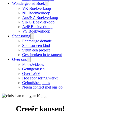
Wondergebied Boek
VK Boekverkoop
NL Boekverkoop
Aus/NZ Boekverkoop
SING Boekverkoop
Azië Boekverkoop
VS Boekverkoop
Sponsoring
Eenmalige donatie
Sponsor een kind
Steun een project
Geschenken in testament
Over ons
Foto's/video's
Getuigenissen
Over LWV
Hoe sponsoring werkt
Geloofsbelijdenis
Neem contact met ons op
Creeër kansen!