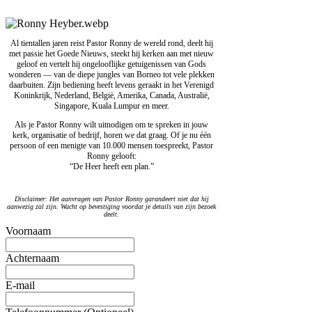
Al tientallen jaren reist Pastor Ronny de wereld rond, deelt hij
met passie het Goede Nieuws, steekt hij kerken aan met nieuw
geloof en vertelt hij ongelooflijke getuigenissen van Gods
wonderen — van de diepe jungles van Borneo tot vele plekken
daarbuiten. Zijn bediening heeft levens geraakt in het Verenigd
Koninkrijk, Nederland, België, Amerika, Canada, Australië,
Singapore, Kuala Lumpur en meer.
Als je Pastor Ronny wilt uitnodigen om te spreken in jouw
kerk, organisatie of bedrijf, horen we dat graag. Of je nu één
persoon of een menigte van 10.000 mensen toespreekt, Pastor
Ronny gelooft:
“De Heer heeft een plan.”
Disclaimer: Het aanvragen van Pastor Ronny garandeert niet dat hij
aanwezig zal zijn. Wacht op bevestiging voordat je details van zijn bezoek
deelt.
Voornaam
Achternaam
E-mail