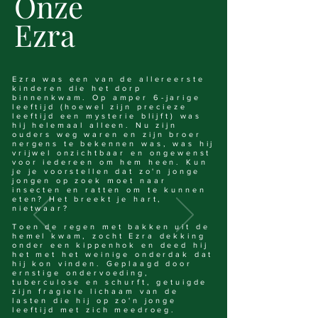
Onze
Ezra
Ezra was een van de allereerste
kinderen die het dorp
binnenkwam. Op amper 6-jarige
leeftijd (hoewel zijn precieze
leeftijd een mysterie blijft) was
hij helemaal alleen. Nu zijn
ouders weg waren en zijn broer
nergens te bekennen was, was hij
vrijwel onzichtbaar en ongewenst
voor iedereen om hem heen. Kun
je je voorstellen dat zo'n jonge
jongen op zoek moet naar
insecten en ratten om te kunnen
eten? Het breekt je hart,
nietwaar?
Toen de regen met bakken uit de
hemel kwam, zocht Ezra dekking
onder een kippenhok en deed hij
het met het weinige onderdak dat
hij kon vinden. Geplaagd door
ernstige ondervoeding,
tuberculose en schurft, getuigde
zijn fragiele lichaam van de
lasten die hij op zo'n jonge
leeftijd met zich meedroeg.