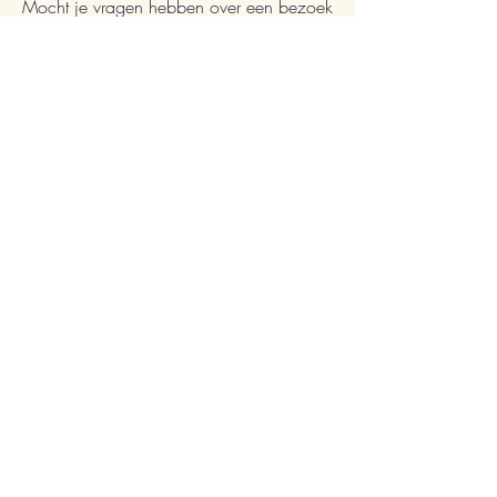
Mocht je vragen hebben over een bezoek
aan ons dorp, dan raden wij je aan om
eerst onze FAQ-pagina te bekijken voor
antwoorden. Als jouw vraag
onbeantwoord blijft, aarzel dan niet om
contact op te nemen met ons vriendelijke
team via de 'Neem contact met ons op'-
pagina. Wij zijn er om u te helpen en
kijken ernaar uit
u te ontmoeten!
FAQ