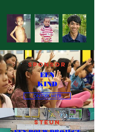
sponsor
EEN
KIND
ONTDEK MEER
Steun
EEN BOUW-PROJECT