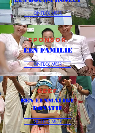
ONTDEK MEER
SPONSOR
EEN FAMILIE
ONTDEK MEER
gEEF
EEN EENMALIGE
DONATIE
ONTDEK MEER